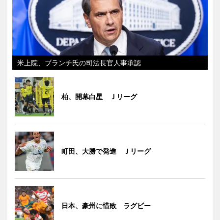
米上院、ブランチ氏の司法長官人事承認
柏、開幕白星 Ｊリーグ
町田、大勝で発進 Ｊリーグ
日本、豪州に惜敗 ラグビー