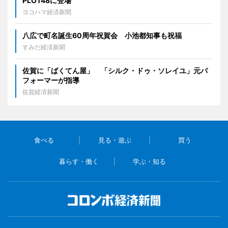
PLOT48に登場
ヨコハマ経済新聞
八広で町名誕生60周年祝賀会 小池都知事も祝福
すみだ経済新聞
佐賀に「ばくてん屋」 「シルク・ドゥ・ソレイユ」元パ
フォーマーが指導
佐賀経済新聞
食べる
見る・遊ぶ
買う
暮らす・働く
学ぶ・知る