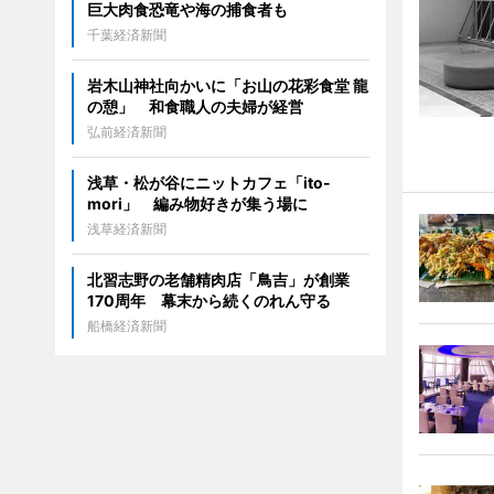
巨大肉食恐竜や海の捕食者も
千葉経済新聞
岩木山神社向かいに「お山の花彩食堂 龍
の憩」 和食職人の夫婦が経営
弘前経済新聞
浅草・松が谷にニットカフェ「ito-
mori」 編み物好きが集う場に
浅草経済新聞
北習志野の老舗精肉店「鳥吉」が創業
170周年 幕末から続くのれん守る
船橋経済新聞