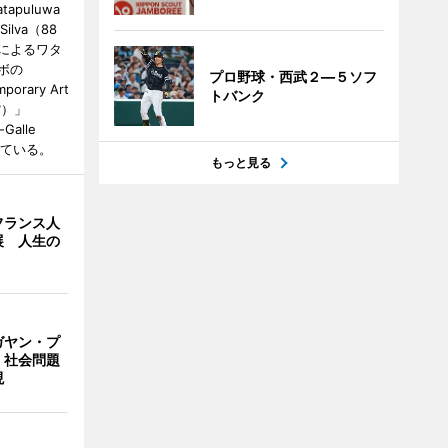
tapuluwa
 Silva（88
によるワタ
ボの
プロ野球・西武２―５ソフ
porary Art
トバンク
館）」
-Galle
されている。
もっと見る
フランス人
展 人生の
ガヤン・プ
 社会問題
現