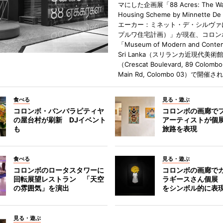
マにした企画展「88 Acres: The Wa
Housing Scheme by Minnette De
エーカー：ミネット・デ・シルヴァ
プルワ住宅計画）」が現在、コロン
「Museum of Modern and Contem
Sri Lanka（スリランカ近現代美術
（Crescat Boulevard, 89 Colombo
Main Rd, Colombo 03）で開催
食べる
見る・遊ぶ
コロンボ・バンバラピティヤ
コロンボの画廊で
の屋台村が刷新 DJイベント
アーティストが個
も
旅路を表現
食べる
見る・遊ぶ
コロンボのロータスタワーに
コロンボの画廊で
回転展望レストラン 「天空
ラギースさん個展
の雰囲気」を演出
をシンボル的に表
見る・遊ぶ