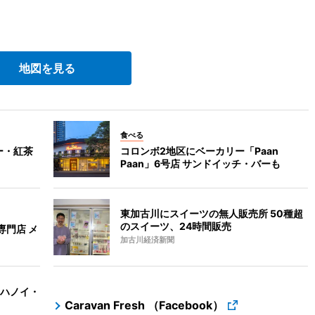
地図を見る
食べる
ー・紅茶
コロンボ2地区にベーカリー「Paan
Paan」6号店 サンドイッチ・バーも
東加古川にスイーツの無人販売所 50種超
のスイーツ、24時間販売
専門店 メ
加古川経済新聞
ハノイ・
Caravan Fresh （Facebook）