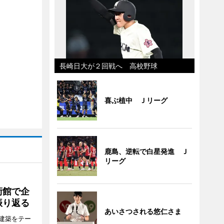
長崎日大が２回戦へ 高校野球
喜ぶ植中 Ｊリーグ
鹿島、逆転で白星発進 Ｊ
リーグ
術館で企
振り返る
あいさつされる悠仁さま
建築をテー