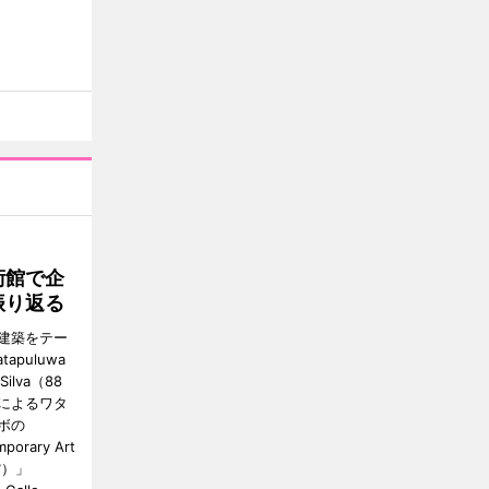
術館で企
振り返る
建築をテー
tapuluwa
 Silva（88
によるワタ
ボの
porary Art
館）」