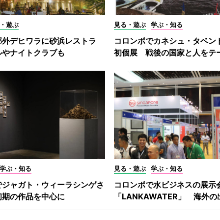
・遊ぶ
見る・遊ぶ
学ぶ・知る
郊外デヒワラに砂浜レストラ
コロンボでカネシュ・タベン
ルやナイトクラブも
初個展 戦後の国家と人をテ
学ぶ・知る
見る・遊ぶ
学ぶ・知る
でジャガト・ウィーラシンゲさ
コロンボで水ビジネスの展示
初期の作品を中心に
「LANKAWATER」 海外