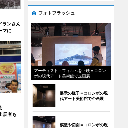
フォトフラッシュ
ドランさん
ーマに
アーティスト・フィルムを上映＝コロン
ボの現代アート美術館で企画展
展示の様子＝コロンボの現
代アート美術館で企画展
会
の出展者も
模型や図面＝コロンボの現