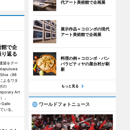
代アート美術館で企画展
展示作品＝コロンボの現代
アート美術館で企画展
術館で企
振り返る
料理の例＝コロンボ・バン
建築をテー
バラピティヤの屋台村が刷
tapuluwa
新
 Silva（88
によるワタ
ボの
もっと見る
porary Art
館）」
-Galle
ワールドフォトニュース
されている。