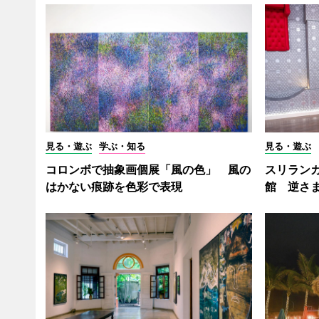
見る・遊ぶ
学ぶ・知る
見る・遊ぶ
コロンボで抽象画個展「風の色」 風の
スリラン
はかない痕跡を色彩で表現
館 逆さ