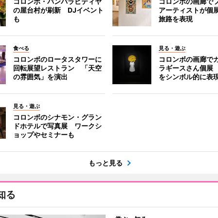
コロンボ・バンバラピティヤ
コロンボの画廊で
の屋台村が刷新 DJイベント
アーティストが個
も
旅路を表現
食べる
見る・遊ぶ
コロンボのロータスタワーに
コロンボの画廊で
回転展望レストラン 「天空
ラギースさん個展
の雰囲気」を演出
をシンボル的に表
見る・遊ぶ
コロンボのシナモン・グラン
ドホテルで写真展 ワークシ
ョップやセミナーも
もっと見る
知る