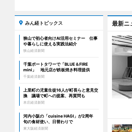
みん経トピックス
最新ニ
狭山で初心者向けAI活用セミナー 仕事
や暮らしに使える実践法紹介
狭山経済新聞
千葉ポートタワーで「BLUE＆FIRE
mini」 地元店が鉄板焼き料理提供
千葉経済新聞
上里町の児童生徒16人が町長らと意見交
換 議場で町への提案、再質問も
本庄経済新聞
河内小阪の「cuisine HAGI」が2周年
旬の食材使い、日替わりで
東大阪経済新聞