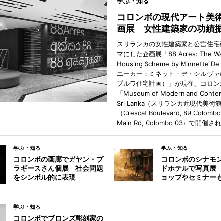
学ぶ・知る
コロンボの現代アート美
画展 女性建築家の功績
スリランカの女性建築家と公営住宅
マにした企画展「88 Acres: The Wa
Housing Scheme by Minnette De
エーカー：ミネット・デ・シルヴァ
プルワ住宅計画）」が現在、コロン
「Museum of Modern and Contem
Sri Lanka（スリランカ近現代美術
（Crescat Boulevard, 89 Colombo
Main Rd, Colombo 03）で開催
学ぶ・知る
学ぶ・知る
コロンボの画廊でガヤン・プ
コロンボのシナモ
ラギースさん個展 社会問題
ドホテルで写真展
をシンボル的に表現
ョップやセミナー
学ぶ・知る
コロンボでブロンズ彫刻家の