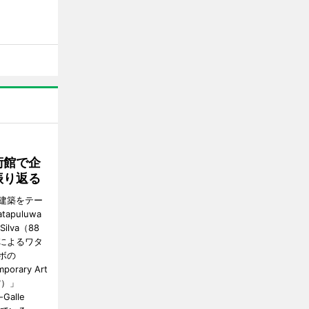
術館で企
振り返る
建築をテー
tapuluwa
 Silva（88
によるワタ
ボの
porary Art
館）」
-Galle