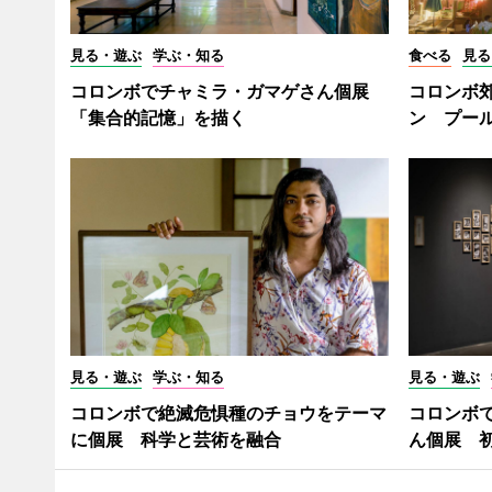
見る・遊ぶ
学ぶ・知る
食べる
見る
コロンボでチャミラ・ガマゲさん個展
コロンボ
「集合的記憶」を描く
ン プー
見る・遊ぶ
学ぶ・知る
見る・遊ぶ
コロンボで絶滅危惧種のチョウをテーマ
コロンボ
に個展 科学と芸術を融合
ん個展 