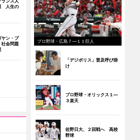
フランス人
展 人生の
ガヤン・プ
プロ野球・広島７―１１巨人
 社会問題
現
「デジポリス」普及呼び掛
け
プロ野球・オリックス１―
３楽天
佐野日大、２回戦へ 高校
野球