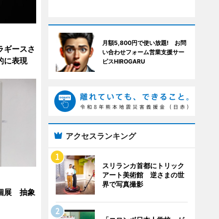
月額5,800円で使い放題! お問
ラギースさ
い合わせフォーム営業支援サー
的に表現
ピスHIROGARU
アクセスランキング
スリランカ首都にトリック
アート美術館 逆さまの世
界で写真撮影
個展 抽象