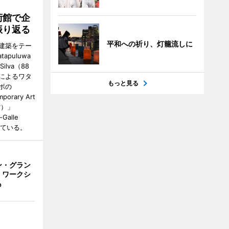
術館で企
振り返る
平和への祈り、灯籠流しに
建築をテー
tapuluwa
 Silva（88
によるワタ
もっと見る
ボの
porary Art
館）」
-Galle
されている。
ン・グラン
 ワークシ
も