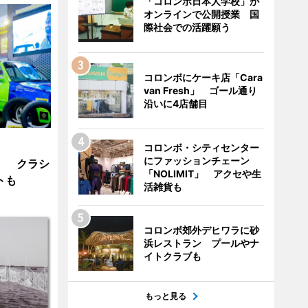
「コロンボ日本人学校」が
オンラインで公開授業 国
際社会での活躍願う
コロンボにケーキ店「Cara
van Fresh」 ゴール通り
沿いに4店舗目
コロンボ・シティセンター
にファッションチェーン
」 クラシ
「NOLIMIT」 アクセや生
トも
活雑貨も
コロンボ郊外デヒワラに砂
浜レストラン プールやナ
イトクラブも
もっと見る