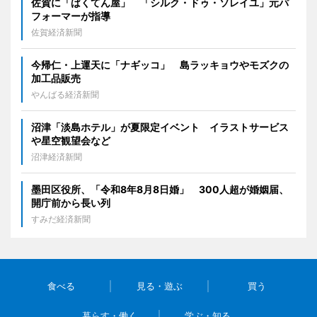
佐賀に「ばくてん屋」 「シルク・ドゥ・ソレイユ」元パ
フォーマーが指導
佐賀経済新聞
今帰仁・上運天に「ナギッコ」 島ラッキョウやモズクの
加工品販売
やんばる経済新聞
沼津「淡島ホテル」が夏限定イベント イラストサービス
や星空観望会など
沼津経済新聞
墨田区役所、「令和8年8月8日婚」 300人超が婚姻届、
開庁前から長い列
すみだ経済新聞
食べる
見る・遊ぶ
買う
暮らす・働く
学ぶ・知る