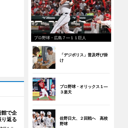
プロ野球・広島７―１１巨人
「デジポリス」普及呼び掛
け
プロ野球・オリックス１―
３楽天
術館で企
佐野日大、２回戦へ 高校
振り返る
野球