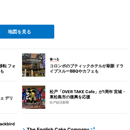
地図を見る
食べる
移転 フォ
コロンボのブティックホテルが刷新 ドラ
も
イブスルーBBQやカフェも
松戸「OVER TAKE Cafe」が1周年 宮城・
東松島市の復興を応援
ェ デリ
松戸経済新聞
kbird
The English Cake Company