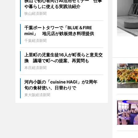
狭山で初心者向けAI活用セミナー 仕事
や暮らしに使える実践法紹介
狭山経済新聞
千葉ポートタワーで「BLUE＆FIRE
mini」 地元店が鉄板焼き料理提供
千葉経済新聞
上里町の児童生徒16人が町長らと意見交
換 議場で町への提案、再質問も
本庄経済新聞
河内小阪の「cuisine HAGI」が2周年
旬の食材使い、日替わりで
東大阪経済新聞