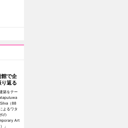
術館で企
振り返る
建築をテー
tapuluwa
 Silva（88
によるワタ
ボの
porary Art
館）」