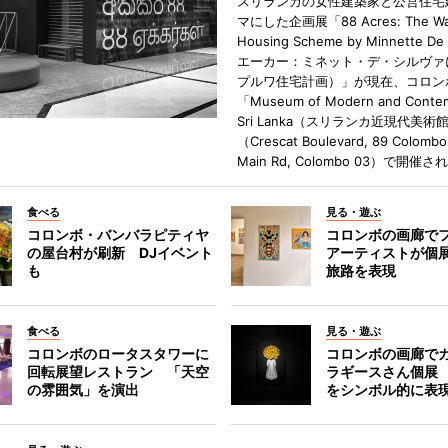
スリランカの女性建築家と公営住宅
マにした企画展「88 Acres: The Wa
Housing Scheme by Minnette De
エーカー：ミネット・デ・シルヴァ
プルワ住宅計画）」が現在、コロン
「Museum of Modern and Contem
Sri Lanka（スリランカ近現代美術
（Crescat Boulevard, 89 Colombo
Main Rd, Colombo 03）で開催
食べる
見る・遊ぶ
コロンボ・バンバラピティヤ
コロンボの画廊で
の屋台村が刷新 DJイベント
アーティストが個
も
旅路を表現
食べる
見る・遊ぶ
コロンボのロータスタワーに
コロンボの画廊で
回転展望レストラン 「天空
ラギースさん個展
の雰囲気」を演出
をシンボル的に表