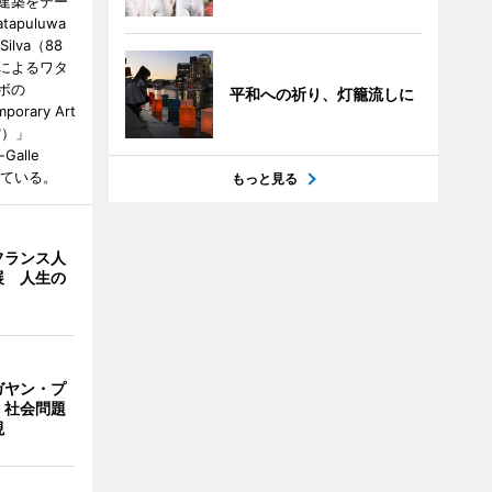
建築をテー
tapuluwa
 Silva（88
によるワタ
ボの
平和への祈り、灯籠流しに
porary Art
館）」
-Galle
されている。
もっと見る
フランス人
展 人生の
ガヤン・プ
 社会問題
現