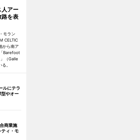
ス人アー
旅路を表
・モラン
 CELTIC
トの地から南ア
refoot
（Galle
ている。
ールにテラ
球型やオー
複合商業施
シティ・モ