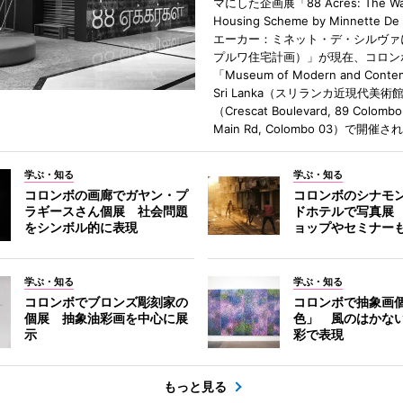
マにした企画展「88 Acres: The Wa
Housing Scheme by Minnette De
エーカー：ミネット・デ・シルヴァ
プルワ住宅計画）」が現在、コロン
「Museum of Modern and Contem
Sri Lanka（スリランカ近現代美術
（Crescat Boulevard, 89 Colombo
Main Rd, Colombo 03）で開催
学ぶ・知る
学ぶ・知る
コロンボの画廊でガヤン・プ
コロンボのシナモ
ラギースさん個展 社会問題
ドホテルで写真展
をシンボル的に表現
ョップやセミナー
学ぶ・知る
学ぶ・知る
コロンボでブロンズ彫刻家の
コロンボで抽象画
個展 抽象油彩画を中心に展
色」 風のはかな
示
彩で表現
もっと見る