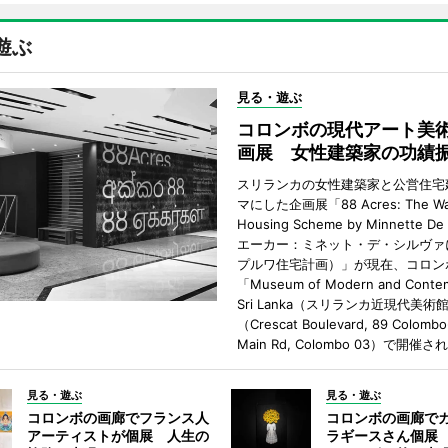
遊ぶ
見る・遊ぶ
コロンボの現代アート美
画展 女性建築家の功績
スリランカの女性建築家と公営住宅
マにした企画展「88 Acres: The Wa
Housing Scheme by Minnette De
エーカー：ミネット・デ・シルヴァ
プルワ住宅計画）」が現在、コロン
「Museum of Modern and Contem
Sri Lanka（スリランカ近現代美術
（Crescat Boulevard, 89 Colombo
Main Rd, Colombo 03）で開催
見る・遊ぶ
見る・遊ぶ
コロンボの画廊でフランス人
コロンボの画廊で
アーティストが個展 人生の
ラギースさん個展