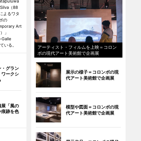
tapuluwa
 Silva（88
によるワタ
ボの
porary Art
館）」
-Galle
されている。
アーティスト・フィルムを上映＝コロン
ボの現代アート美術館で企画展
ン・グラン
展示の様子＝コロンボの現
 ワークシ
代アート美術館で企画展
も
個展「風の
模型や図面＝コロンボの現
い痕跡を色
代アート美術館で企画展