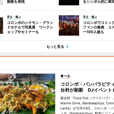
旅路を表現
をシンボル的に表
見る・遊ぶ
見る・遊ぶ
コロンボのシナモン・グラン
コロンボでコミッ
ドホテルで写真展 ワークシ
ファンの祭典 コ
ョップやセミナーも
ー100人超も
もっと見る
食べる
コロンボ・バンバラピテ
台村が刷新 DJイベント
屋台村「Food Pub（フードパブ）」（
Marine Drive, Bambalapitiya, Colo
Lanka）が12月24日、コロンボ・
ィヤ（Bambalapitiya）駅前にリ