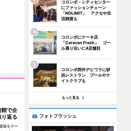
コロンボ・シティセンター
にファッションチェーン
「NOLIMIT」 アクセや生
活雑貨も
コロンボにケーキ店
「Caravan Fresh」 ゴー
ル通り沿いに4店舗目
コロンボ郊外デヒワラに砂
浜レストラン プールやナ
イトクラブも
もっと見る
術館で企
フォトフラッシュ
振り返る
建築をテー