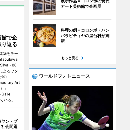
展示作品＝コロンボの現代
アート美術館で企画展
料理の例＝コロンボ・バン
バラピティヤの屋台村が刷
術館で企
新
振り返る
建築をテー
もっと見る
tapuluwa
 Silva（88
によるワタ
ワールドフォトニュース
ボの
porary Art
館）」
-Galle
されている。
ガヤン・プ
 社会問題