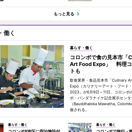
もっと見る
・働く
暮らす・働く
コロンボで食の見本市「Cul
Art Food Expo」 料
トも
飲食業界・食品見本市「Culinary Art
Expo（カリナリーアート・フード
2023」が6月9日～11日、コロンボ
ボ・バンダラナイケ記念展示センタ
（Bauddhaloka Mawatha, Colom
催される。
暮らす・働く
暮らす・働く
コロンボ8地区に宿泊施設付
コロンボで旅行・