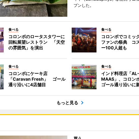
プンした。
食べる
食べる
コロンボのロータスタワーに
コロンボでコミッ
回転展望レストラン 「天空
ファンの祭典 コ
の雰囲気」を演出
ー100人超も
食べる
食べる
コロンボにケーキ店
インド料理店「AL
「Caravan Fresh」 ゴール
MAAS」、コロン
通り沿いに4店舗目
ゴール通り沿いに
もっと見る
買う