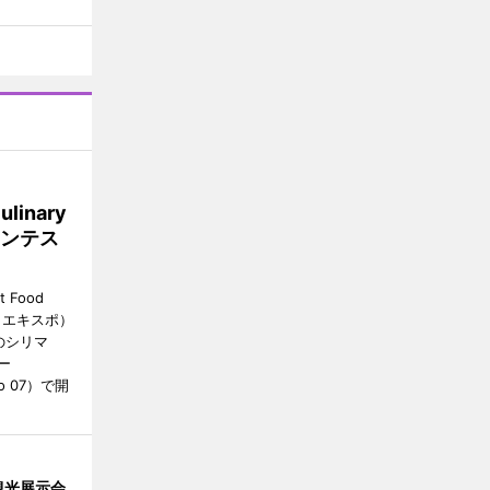
inary
理コンテス
 Food
・エキスポ）
のシリマ
ー
bo 07）で開
観光展示会