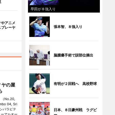
現
早田が８強入り
クやアニメ
張本智、８強入り
スプレーヤ
脳腫瘍手術で誤部位摘出
有明が２回戦へ 高校野球
ィヤの屋
も
No.20,
mbo 04, Sri
バンバラピテ
日本、８日豪州戦 ラグビ
ニューアルオー
ー