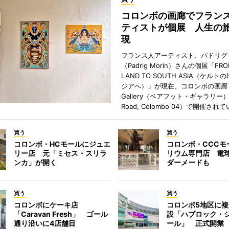
コロンボの画廊でフラン
ティストが個展 人生の
現
フランス人アーティスト、パドリグ
（Padrig Morin）さんの個展「FROM
LAND TO SOUTH ASIA（ケル
ジアへ）」が現在、コロンボの画廊「Ba
Gallery（ベアフット・ギャラリー）」
Road, Colombo 04）で開催され
買う
買う
コロンボ・HCモールにジュエ
コロンボ・CCCモ
リー店 元「ミセス・スリラ
リウム専門店 電
ンカ」が開く
ダーメードも
買う
買う
コロンボにケーキ店
コロンボ5地区に
「Caravan Fresh」 ゴール
設「ハブロック・
通り沿いに4店舗目
ール」 正式開業