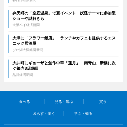
弁天町の「空庭温泉」で夏イベント 妖怪テーマに参加型
ショーや謎解きも
大阪ベイ経済新聞
大津に「フラワー飯店」 ランチやカフェも提供するエス
ニック居酒屋
びわ湖大津経済新聞
大井町にギョーザと創作中華「蓮月」 南青山、新橋に次
ぐ都内3店舗目
品川経済新聞
食べる
見る・遊ぶ
買う
暮らす・働く
学ぶ・知る