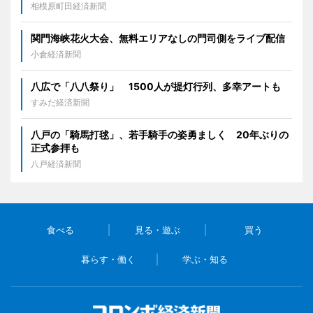
相模原町田経済新聞
関門海峡花火大会、無料エリアなしの門司側をライブ配信
小倉経済新聞
八広で「八八祭り」 1500人が提灯行列、多幸アートも
すみだ経済新聞
八戸の「騎馬打毬」、若手騎手の姿勇ましく 20年ぶりの
正式参拝も
八戸経済新聞
食べる
見る・遊ぶ
買う
暮らす・働く
学ぶ・知る