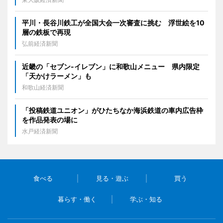
平川・長谷川鉄工が全国大会一次審査に挑む 浮世絵を10
層の鉄板で再現
弘前経済新聞
近畿の「セブン-イレブン」に和歌山メニュー 県内限定
「天かけラーメン」も
和歌山経済新聞
「投稿鉄道ユニオン」がひたちなか海浜鉄道の車内広告枠
を作品発表の場に
水戸経済新聞
食べる
見る・遊ぶ
買う
暮らす・働く
学ぶ・知る