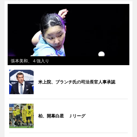
張本美和、４強入り
米上院、ブランチ氏の司法長官人事承認
柏、開幕白星 Ｊリーグ