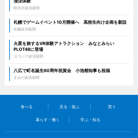
清涼体験
軽井沢経済新聞
札幌でゲームイベント10月開催へ 高校生向け企画を新設
札幌経済新聞
火星を旅するVR体験アトラクション みなとみらい
PLOT48に登場
ヨコハマ経済新聞
八広で町名誕生60周年祝賀会 小池都知事も祝福
すみだ経済新聞
食べる
見る・遊ぶ
買う
暮らす・働く
学ぶ・知る